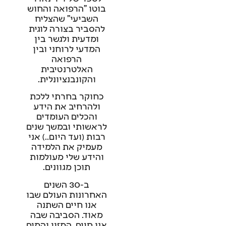
בוטו "הרפואה והחוש
השביעי" שהצליח
להסביר בצורה לוגית
ומדעית ולגשר בין
המדעי לרוחני ובין
הרפואה
האלטרנטיבית
והקונבנציונלית.
כחוקר בחרתי ללכת
ולהרחיב את הידע
והכלים העומדים
לראשותי ובמשך שנים
רבות (ועד היום..) אני
מעמיק את הלמידה
והידע שלי מעולמות
תוכן מגוונים.
ב-30 השנים
האחרונות העולם שבו
אנו חיים השתנה
מאוד. הסביבה שבה
אנו חיים, המזון והמים