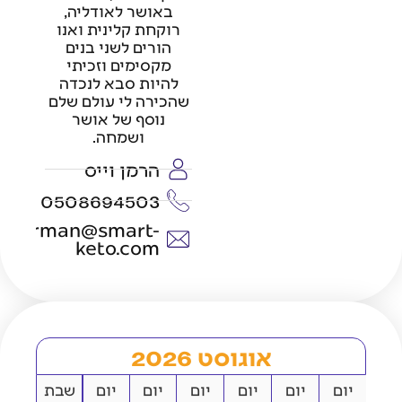
באושר לאודליה,
רוקחת קלינית ואנו
הורים לשני בנים
מקסימים וזכיתי
להיות סבא לנכדה
שהכירה לי עולם שלם
נוסף של אושר
ושמחה.
הרמן וייס
0508694503
herman@smart-
keto.com
אוגוסט 2026
יום
יום
יום
יום
יום
יום
שבת