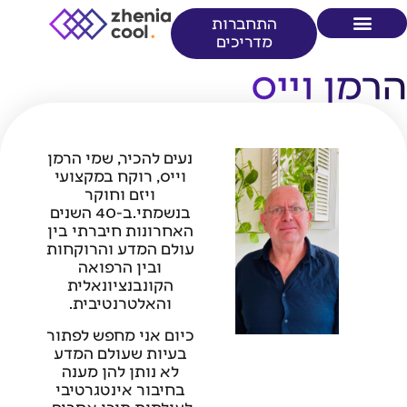
התחברות
מדריכים
ית
סן מוסמכים
וריטריטים
ן וייס
נעים להכיר, שמי הרמן
וייס, רוקח במקצועי
ויזם וחוקר
בנשמתי.ב-40 השנים
האחרונות חיברתי בין
עולם המדע והרוקחות
ובין הרפואה
הקונבנציונאלית
והאלטרנטיבית.
כיום אני מחפש לפתור
בעיות שעולם המדע
לא נותן להן מענה
בחיבור אינטגרטיבי
לעולמות תוכן אחרים,