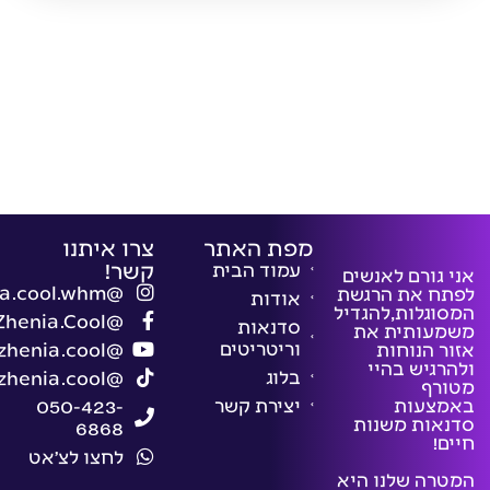
מפת האתר
צרו איתנו
קשר!
עמוד הבית
ורם לאנשים
@zhenia.cool.whm
 את הרגשת
אודות
גלות,להגדיל
@Zhenia.Cool
סדנאות
ותית את
וריטריטים
 הנוחות
@zhenia.cool
גיש בהיי
בלוג
@zhenia.cool
ף
עות
יצירת קשר
050-423-
ות משנות
6868
לחצו לצ׳אט
ה שלנו היא