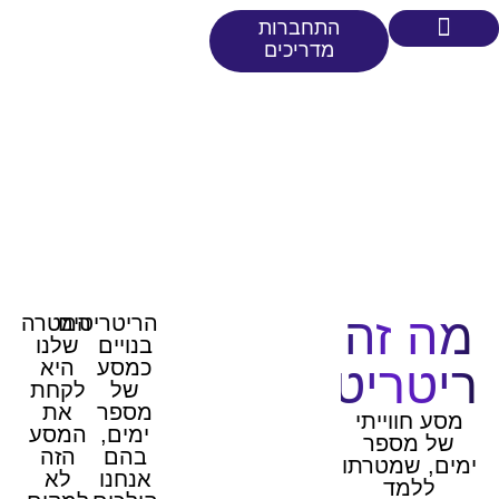
התחברות
מדריכים
בית
חוסן מוסמכים
ת וריטריטים
ריטריטים לבוגרים
הזמן שלך להתחדשות פנימית
ה זה
הריטריטים
המטרה
בנויים
שלנו
כמסע
היא
יטריט?
של
לקחת
מספר
את
סע חווייתי
ימים,
המסע
של מספר
בהם
הזה
ים, שמטרתו
אנחנו
לא
ללמד