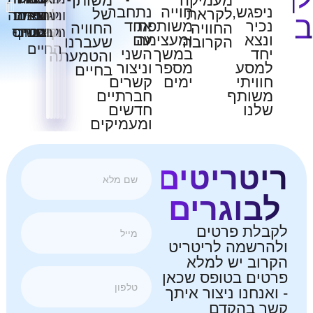
מעמיקה
משותף
ניפגש,
חוייה
נתחבר
לקראת
של
נפשי
גבוהה
חרדה
לתנאים
ומעצימת
מעצימה
יטריטים?
נכיר
משותפת
אחד
החוויה
החוויה
חושים
מרעשי
קיצוניים
בטירוף
וסטרס
ונצא
ומעצימה
עם
הקרובה
שעברנו
החיים
יחד
במשך
השני
והטמעתה
למסע
מספר
וניצור
בחיים
חוויתי
ימים
קשרים
משותף
חברתיים
שלנו
חדשים
ומעמיקים
יטריטים
לבוגרים
קבלת פרטים
להרשמה לריטריט
קרוב יש למלא
רטים בטופס שכאן
 ואנחנו ניצור איתך
שר בהקדם