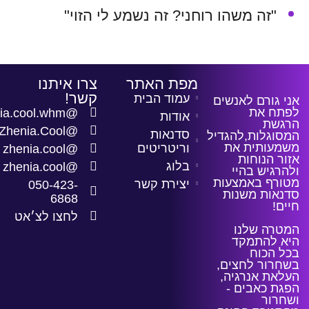
"זה משהו רוחני? זה נשמע לי הזוי"
מפת האתר
צרו איתנו
קשר!
עמוד הבית
 גורם לאנשים
ח את
@zhenia.cool.whm
אודות
שת
@Zhenia.Cool
סדנאות
וגלות,להגדיל
עותית את
וריטריטים
@zhenia.cool
ר הנוחות
בלוג
@zhenia.cool
רגיש בהיי
רף באמצעות
יצירת קשר
050-423-
אות משנות
6868
!
לחצו לצ׳אט
רה שלנו
 להתמקד
 הכוח
רור לחצים,
את אנרגיה,
ת כאבים -
רור