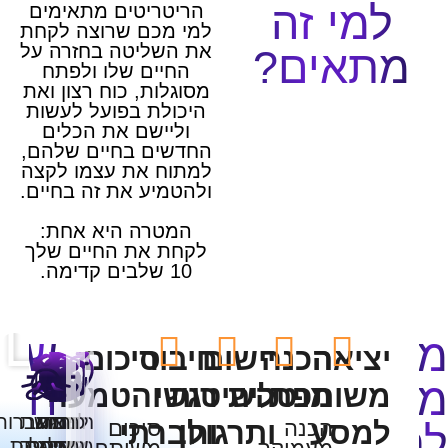
למי זה
הריטריטים מתאימים
למי מכם שרוצה לקחת
את השליטה בחזרה על
תאים?
החיים שלו ולפתח
מסוגלות, כוח רצון ואת
היכולת בפועל לעשות
וליישם את הכלים
החדשים בחיים שלהם,
למתוח את עצמו לקצה
ולהטמיע את זה בחיים.
המטרה היא אחת:
לקחת את החיים שלך
10 שלבים קדימה.
שיתופ
יציאה
הכנה
יישום
חיבור
סיכום
כה
חוויות
משותפת
מנטלית
השיטות
רגשי
והטמעה
חוויה
רמת
פיתוח
למצוא
הרגשת
התגברות
למסע
הכנה
ותרגולן
וחברתי
סיכום
שקט
על
חסינות
מדהימה
אנרגיה
מסוגלות