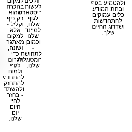
הולכים
למקום
הטמיע בגוף
לעשות
בהכרח
בתת המודע
ריסטארט
שהוא
ים עמוקים
לגוף
רק כיף
התחדשות
שלנו,
וקליל -
דרוג החיים
למיינד
אלא
שלך.
שלנו
למקום
וכמובן
מאתגר
-
ושונה,
לתחושת
כדי
המסוגלות
לגרום
שלנו.
לגוף
ולמוח
להתחדש,
להתחזק
ולהשתדרג
- בחזר
לחיי
היום
יום
שלנו.